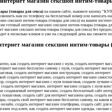
интернет магазин сексшоп интим-товары
ары (товары для секса)
на нашем сайте, нажмите кнопку "КУП
озвонить нам по телефону на бесплатный номер или написать нам
зин сексшоп интим-товары (товары для секса) на вашем хостинге
там готовый интернет магазин сексшоп интим-товары (товары для
т магазин сексшоп интим-товары (товары для секса) без предоп
дит в несколько кликов и уже на следующий день вы сможете п
нтернет магазин сексшоп интим-товары (
атно, как создать интернет магазин с нуля, создать интернет маг
нтернет магазин бесплатно самому с нуля, создать интернет магаз
шаговая, создать интернет магазин инструкция, создать интернет
ой создать интернет магазин, создать интернет магазин самостоя
ор, создать интернет магазин с нуля пошаговая, создаем лучшие 
т создать интернет магазин, интернет магазин создать с нуля ко
ше создаваемый интернет магазин, создать бесплатный сайт интер
у пошаговая, создать сайт для интернет магазина цена, создать 
ры, создать свой интернет магазин бесплатно самому, на каком к
онлайн, создать интернет магазин платформа, создать сайт для и
газин под ключ, как создать интернет магазин одежды, сколько ст