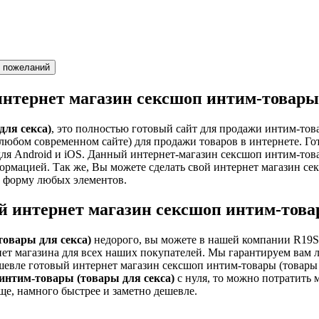
интернет магазин сексшоп интим-товары 
ля секса)
, это полностью готовый сайт для продажи интим-това
 любом современном сайте) для продажи товаров в интернете. Г
 для Android и iOS. Данный интернет-магазин сексшоп интим-то
рмацией. Так же, Вы можете сделать свой интернет магазин сек
и форму любых элементов.
й интернет магазин сексшоп интим-товар
овары для секса)
недорого, вы можете в нашей компании R19Stu
рнет магазина для всех наших покупателей. Мы гарантируем ва
ешевле готовый интернет магазин сексшоп интим-товары (товары
 интим-товары (товары для секса)
с нуля, то можно потратить 
ще, намного быстрее и заметно дешевле.